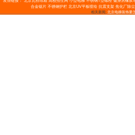
友情链接：
北京瓦楞纸箱
高校招生网
小型电梯
不锈钢T型螺栓
健身房橡胶
合金锯片
不锈钢护栏
北京UV平板喷绘
抗震支架
焦化厂除尘
相关新闻:
北京电梯装饰要